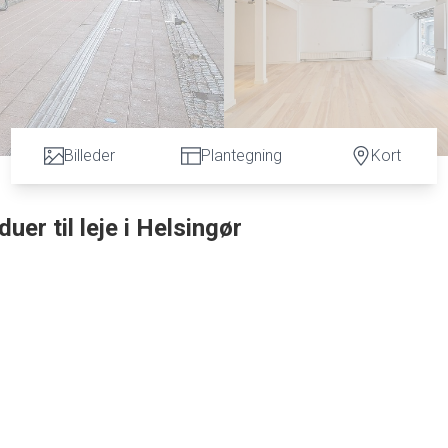
Billeder
Plantegning
Kort
er til leje i Helsingør
le blevet renoveret og udbudt til leje.
 mange produkter for kunderne i vinduerne.