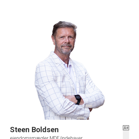
Butikslokalet er blevet renoveret - pålagt ny gulvbelægning og fremstår nymalet, klar til i
Det vil være muligt at aftale trappeleje med startleje på 180.000 kr. pr. år.
Helsingør er en by ved kysten i det nordøstlige Nordsjælland og porten til resten af Ska
Sjælland efter København, Roskilde og Hørsholm, beliggende ved den smalleste del af Ør
Lige på den anden side (5 km.) af Øresund ligger Helsingborg (ca. 130.000 mennesker, hv
Helsingør er havne- og færgeby med hyppige afgange via bilfærge samt passagerfærge ti
Helsingør er regionalt handelsområde for Nordsjælland inden for en del produktområder 
500.000 kunder inden for cirka 30 minutters kørsel.
Steen Boldsen
ejendomsmægler MDE/indehaver