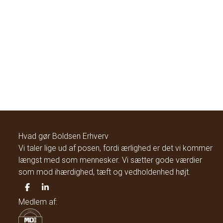
Hvad gør Boldsen Erhverv
Vi taler lige ud af posen, fordi ærlighed er det vi kommer
længst med som mennesker. Vi sætter gode værdier
som mod ihærdighed, tæft og vedholdenhed højt.
Medlem af: