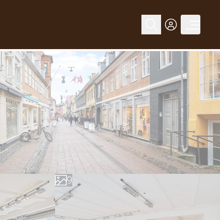
0
1
2
3
4
5
6
7
8
9