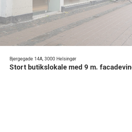
Bjergegade 14A, 3000 Helsingør
Stort butikslokale med 9 m. facadevindu
På Bjergegade, tæt på Helsingørs pulserende samlings punkt - Axeltorv - er dette butiksloka
Facaden som mod Bjergegade (gågade) er bred (9 meter), giver mulighed for præsentere
Lejemålet består af:
·
Butikslokale - 90 m2
·
Køkken og toilet - 11 m2
·
Baglokale - 20 m2
·
Lager - ca. 25 m2