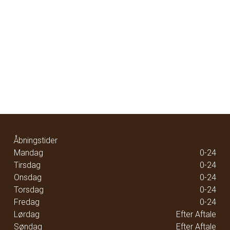
Åbningstider
Mandag
0-24
Tirsdag
0-24
Onsdag
0-24
Torsdag
0-24
Fredag
0-24
Lørdag
Efter Aftale
Søndag
Efter Aftale