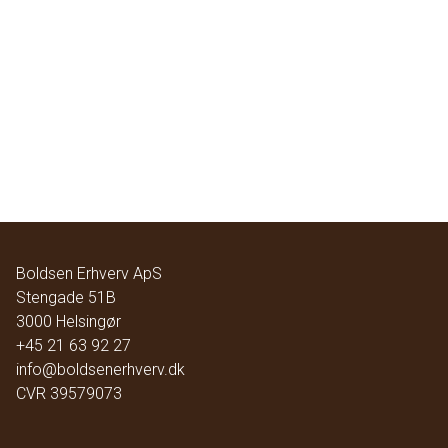
Boldsen Erhverv ApS
Stengade 51B
3000
Helsingør
+45 21 63 92 27
info@boldsenerhverv.dk
CVR
39579073