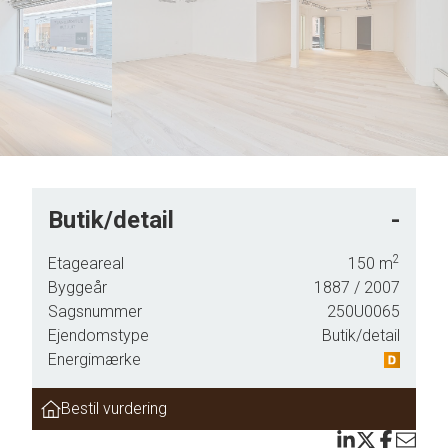
Butik/detail
-
2
Etageareal
150
m
Byggeår
1887
/ 2007
Sagsnummer
250U0065
Ejendomstype
Butik/detail
Energimærke
Bestil vurdering