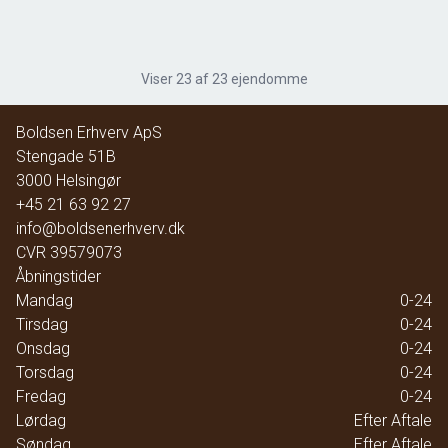
2
Etageareal
150
m
Driftsudgifter
-
Ejendomstype
Butik/detail
Viser
23
af
23
ejendomme
Boldsen Erhverv ApS
-
Stengade 51B
3000
Helsingør
+45 21 63 92 27
info@boldsenerhverv.dk
CVR
39579073
Åbningstider
Mandag
0-24
Tirsdag
0-24
Onsdag
0-24
Torsdag
0-24
Fredag
0-24
Lørdag
Efter Aftale
Søndag
Efter Aftale