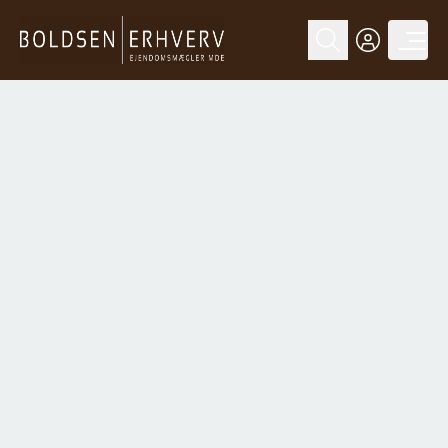
UDLEJET
Stjernegade 19F,